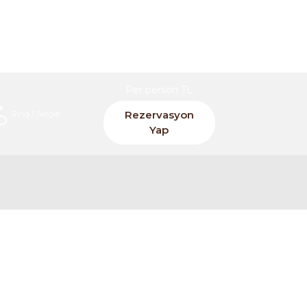
Per person TL
Rezervasyon
Ring / Single
Yap