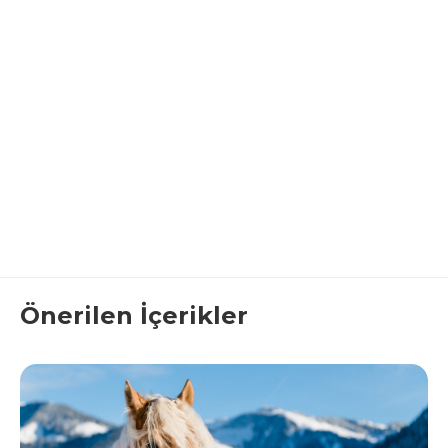
Önerilen İçerikler