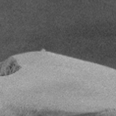
🔍
🌐
TR