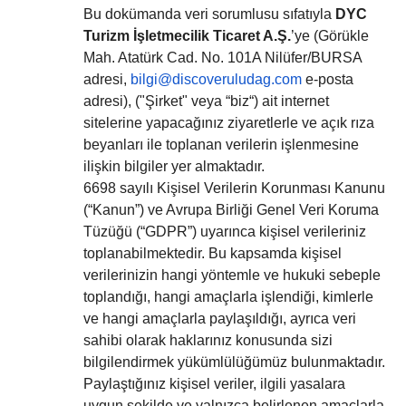
Bu dokümanda veri sorumlusu sıfatıyla
DYC
Turizm İşletmecilik Ticaret A.Ş.
’ye (Görükle
Mah. Atatürk Cad. No. 101A Nilüfer/BURSA
adresi,
bilgi@discoveruludag.
com
e-posta
adresi), ("Şirket" veya “biz“) ait internet
sitelerine yapacağınız ziyaretlerle ve açık rıza
beyanları ile toplanan verilerin işlenmesine
ilişkin bilgiler yer almaktadır.
6698 sayılı Kişisel Verilerin Korunması Kanunu
(“Kanun”) ve Avrupa Birliği Genel Veri Koruma
Tüzüğü (“GDPR”) uyarınca kişisel verileriniz
toplanabilmektedir. Bu kapsamda kişisel
verilerinizin hangi yöntemle ve hukuki sebeple
toplandığı, hangi amaçlarla işlendiği, kimlerle
ve hangi amaçlarla paylaşıldığı, ayrıca veri
sahibi olarak haklarınız konusunda sizi
bilgilendirmek yükümlülüğümüz bulunmaktadır.
Paylaştığınız kişisel veriler, ilgili yasalara
uygun şekilde ve yalnızca belirlenen amaçlarla,