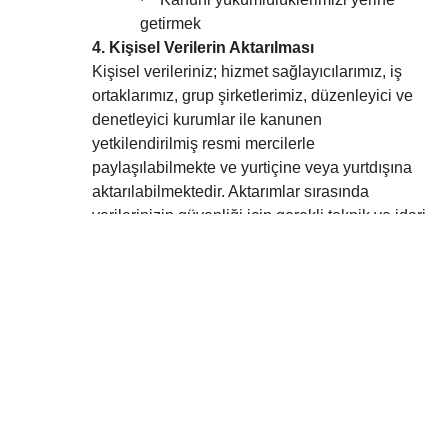
·
getirmek
4. Kişisel Verilerin Aktarılması
Kişisel verileriniz; hizmet sağlayıcılarımız, iş
ortaklarımız, grup şirketlerimiz, düzenleyici ve
denetleyici kurumlar ile kanunen
yetkilendirilmiş resmi mercilerle
paylaşılabilmekte ve yurtiçine veya yurtdışına
aktarılabilmektedir. Aktarımlar sırasında
verilerinizin güvenliği için gerekli teknik ve idari
tedbirler alınmaktadır.
5. Basılı İletişim Formları
Fuar veya etkinliklerde doldurulan iletişim
formları aracılığıyla (ad-soyadı, iletişim bilgisi,
şirket, görev gibi) kişisel verileriniz işlenebilir.
Bu durumda işleme amacı;
Ürün ve hizmetlerimizle ilgili
·
bilgilendirme yapmak,
Etkinliklere ve anketlere davet etmek,
·